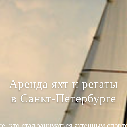
Аренда яхт и регаты
в Санкт-Петербурге
е, кто стал заниматься яхтенным спорто